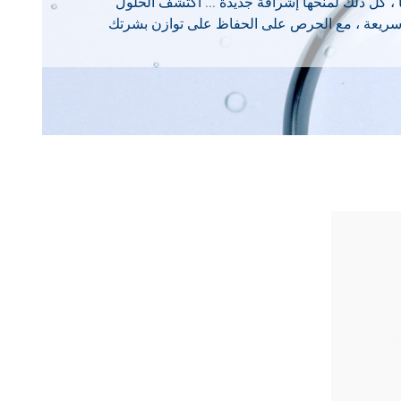
ا ، كل ذلك لمنحها إشراقة جديدة ... اكتشف الحلول