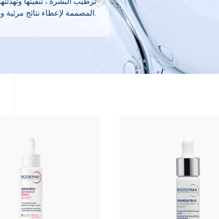
ترطيب البشرة ، تنقيتها وتهدئته
المصممة لإعطاء نتائج مرئية وسريعة ، مع الحرص على الحفاظ على توازن بشرتك.