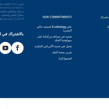
بشكلٍ أفضل وإبقائهم عل
بشرتك
OUR COMMITMENTS
إذا كنت لا ترغب في تلقي رسائل البري
ك
علم Ecobiology لحماية عالم
البشرة
بالاشتراك في ال
نعتمد في صياغة مركباتنا على
ببيولوجيا الجلد
نعمل في خدمة الأمراض الجلدية
تعزيز صحة الجلد
انضموا إلينا