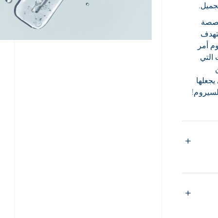
جميل.
مخصصة
ستهدف
م أمر
 التي
 يجعلها
لسيروم!