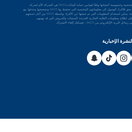
تحمي NAOS البيانات الشخصية وخصوصية أعضائها وفقًا لقوانين حماية البيانات.NAOS هي الشركة الأم لشركة
.Bioderma Esthederm يحق للأفراد الوصول إلى معلوماتهم الشخصية التي تحتفظ بها NAOS وتصحيحها وحذفها. مع
مراعاة موافقتهم الواضحة، يمكن استخدام المعلومات التي تم جمعها عن الأفراد بواسطة NAOS من أجل خدمتهم
ى اطلاع بمعلومات العلامة التجارية الجديدة, المنتجات والعروض التي قد تهمهم.
د الإلكتروني من NAOS ، فيمكنك إلغاء الاشتراك.
نشرة الإخبارية