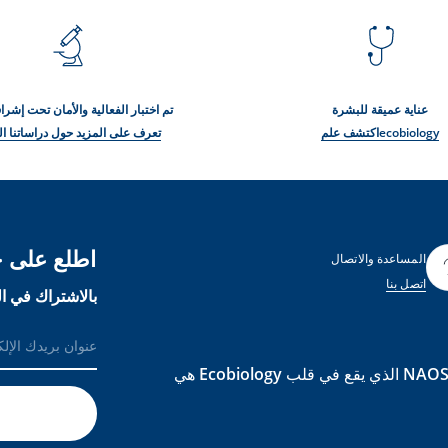
عناية عميقة للبشرة
تم اختبار الفعالية والأمان تحت إش
ecobiologyاكتشف علم
تعرف على المزيد حول دراساتنا ال
اطلع على ج
المساعدة والاتصال
اتصل بنا
بالاشتراك في ال
لرعاية النظام البيئي للبشرة و الحفاظ على صحتها بشكل دائمNAOS الذي يقع في قلب Ecobiology هي