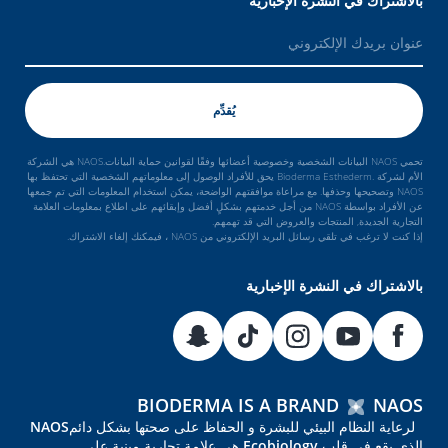
بالاشتراك في النشرة الإخبارية
تحمي NAOS البيانات الشخصية وخصوصية أعضائها وفقًا لقوانين حماية البيانات.NAOS هي الشركة
الأم لشركة .Bioderma Esthederm يحق للأفراد الوصول إلى معلوماتهم الشخصية التي تحتفظ بها
NAOS وتصحيحها وحذفها. مع مراعاة موافقتهم الواضحة، يمكن استخدام المعلومات التي تم جمعها
عن الأفراد بواسطة NAOS من أجل خدمتهم بشكلٍ أفضل وإبقائهم على اطلاع بمعلومات العلامة
التجارية الجديدة, المنتجات والعروض التي قد تهمهم.
إذا كنت لا ترغب في تلقي رسائل البريد الإلكتروني من NAOS ، فيمكنك إلغاء الاشتراك.
بالاشتراك في النشرة الإخبارية
BIODERMA IS A BRAND
NAOS
لرعاية النظام البيئي للبشرة و الحفاظ على صحتها بشكل دائمNAOS
الذي يقع في قلب Ecobiology هي علامة تجارية مبنية على