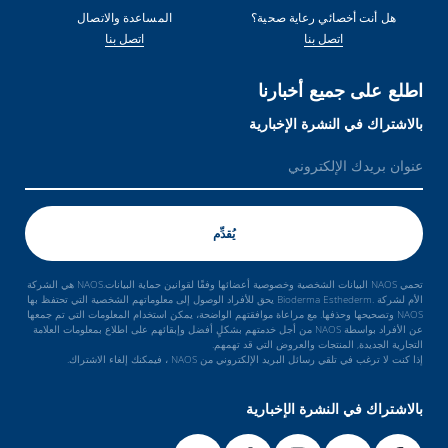
هل أنت أخصائي رعاية صحية؟
المساعدة والاتصال
اتصل بنا
اتصل بنا
اطلع على جميع أخبارنا
بالاشتراك في النشرة الإخبارية
تحمي NAOS البيانات الشخصية وخصوصية أعضائها وفقًا لقوانين حماية البيانات.NAOS هي الشركة
الأم لشركة .Bioderma Esthederm يحق للأفراد الوصول إلى معلوماتهم الشخصية التي تحتفظ بها
NAOS وتصحيحها وحذفها. مع مراعاة موافقتهم الواضحة، يمكن استخدام المعلومات التي تم جمعها
عن الأفراد بواسطة NAOS من أجل خدمتهم بشكلٍ أفضل وإبقائهم على اطلاع بمعلومات العلامة
التجارية الجديدة, المنتجات والعروض التي قد تهمهم.
إذا كنت لا ترغب في تلقي رسائل البريد الإلكتروني من NAOS ، فيمكنك إلغاء الاشتراك.
بالاشتراك في النشرة الإخبارية