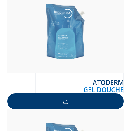
Arabic
Engli
ATODERM
GEL DOUCHE