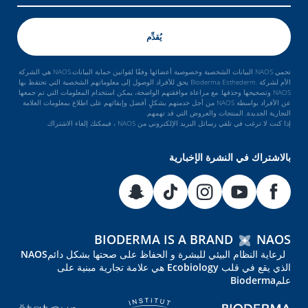
تحمي NAOS البيانات الشخصية وخصوصية أعضائها وفقًا لقوانين حماية البيانات.NAOS هي الشركة
الأم لشركة .Bioderma Esthederm يحق للأفراد الوصول إلى معلوماتهم الشخصية التي تحتفظ بها
NAOS وتصحيحها وحذفها. مع مراعاة موافقتهم الواضحة، يمكن استخدام المعلومات التي تم جمعها
عن الأفراد بواسطة NAOS من أجل خدمتهم بشكلٍ أفضل وإبقائهم على اطلاع بمعلومات العلامة
التجارية الجديدة, المنتجات والعروض التي قد تهمهم.
إذا كنت لا ترغب في تلقي رسائل البريد الإلكتروني من NAOS ، فيمكنك إلغاء الاشتراك.
بالاشتراك في النشرة الإخبارية
BIODERMA IS A BRAND
NAOS
لرعاية النظام البيئي للبشرة و الحفاظ على صحتها بشكل دائمNAOS
الذي يقع في قلب Ecobiology هي علامة تجارية مبنية على
علمBioderma