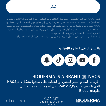
تحمي NAOS البيانات الشخصية وخصوصية أعضائها وفقًا لقوانين حماية البيانات.NAOS هي الشركة
الأم لشركة .Bioderma Esthederm يحق للأفراد الوصول إلى معلوماتهم الشخصية التي تحتفظ بها
NAOS وتصحيحها وحذفها. مع مراعاة موافقتهم الواضحة، يمكن استخدام المعلومات التي تم جمعها
عن الأفراد بواسطة NAOS من أجل خدمتهم بشكلٍ أفضل وإبقائهم على اطلاع بمعلومات العلامة
التجارية الجديدة, المنتجات والعروض التي قد تهمهم.
إذا كنت لا ترغب في تلقي رسائل البريد الإلكتروني من NAOS ، فيمكنك إلغاء الاشتراك.
بالاشتراك في النشرة الإخبارية
BIODERMA IS A BRAND
NAOS
لرعاية النظام البيئي للبشرة و الحفاظ على صحتها بشكل دائمNAOS
الذي يقع في قلب Ecobiology هي علامة تجارية مبنية على
علمBioderma