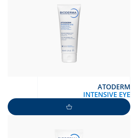
Arabic
Engli
ATODERM
INTENSIVE EYE