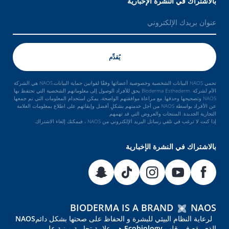
بالاشتراك في النشرة الإخبارية
تحمي NAOS البيانات الشخصية وخصوصية أعضائها وفقًا لقوانين حماية البيانات.NAOS هي الشركة
الأم لشركة .Bioderma Esthederm يحق للأفراد الوصول إلى معلوماتهم الشخصية التي تحتفظ بها
NAOS وتصحيحها وحذفها. مع مراعاة موافقتهم الواضحة، يمكن استخدام المعلومات التي تم جمعها
عن الأفراد بواسطة NAOS من أجل خدمتهم بشكلٍ أفضل وإبقائهم على اطلاع بمعلومات العلامة
التجارية الجديدة, المنتجات والعروض التي قد تهمهم.
إذا كنت لا ترغب في تلقي رسائل البريد الإلكتروني من NAOS ، فيمكنك إلغاء الاشتراك.
بالاشتراك في النشرة الإخبارية
BIODERMA IS A BRAND
NAOS
لرعاية النظام البيئي للبشرة و الحفاظ على صحتها بشكل دائمNAOS
الذي يقع في قلب Ecobiology هي علامة تجارية مبنية على